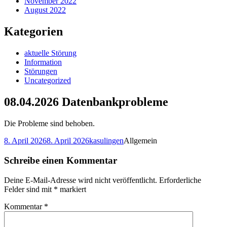
November 2022
August 2022
Kategorien
aktuelle Störung
Information
Störungen
Uncategorized
08.04.2026 Datenbankprobleme
Die Probleme sind behoben.
Veröffentlicht
Autor
Kategorien
8. April 2026
8. April 2026
kasulingen
Allgemein
am
Schreibe einen Kommentar
Deine E-Mail-Adresse wird nicht veröffentlicht.
Erforderliche
Felder sind mit
*
markiert
Kommentar
*